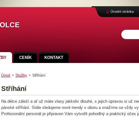
Úvodní stránka
kolce
ŽBY
CENÍK
KONTAKT
Úvod
>
Služby
>
Stříhání
Stříhání
Na délce záleží a ať už máte vlasy jakkoliv dlouhé, s jejich úpravou si už 
pánské stříhání. Stále sledujeme nové trendy v oboru a snažíme se vždy v
Profesionální personál je připraven Vám vytvořit pohodlný a praktický účes 