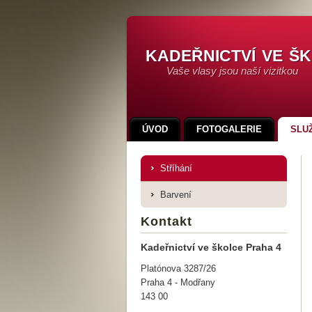
kadeřnictví ve š
Vaše vlasy jsou naší vizitkou
ÚVOD
FOTOGALERIE
SLU
Stříhání
Barvení
Kontakt
Kadeřnictví ve školce Praha 4
Platónova 3287/26
Praha 4 - Modřany
143 00