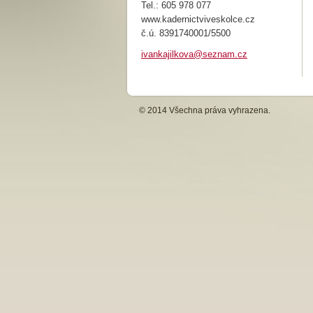
Tel.: 605 978 077
www.kadernictviveskolce.cz
č.ú. 8391740001/5500
ivankaji
lkova@se
znam.cz
© 2014 Všechna práva vyhrazena.