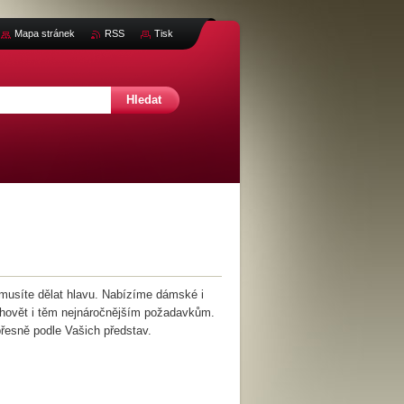
Mapa stránek
RSS
Tisk
nemusíte dělat hlavu. Nabízíme dámské i
yhovět i těm nejnáročnějším požadavkům.
přesně podle Vašich představ.