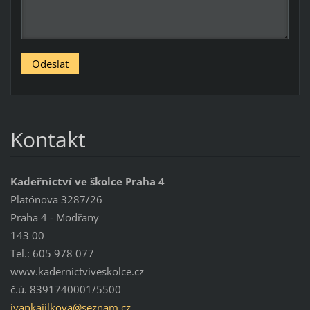
Kontakt
Kadeřnictví ve školce Praha 4
Platónova 3287/26
Praha 4 - Modřany
143 00
Tel.: 605 978 077
www.kadernictviveskolce.cz
č.ú. 8391740001/5500
ivankaji
lkova@se
znam.cz