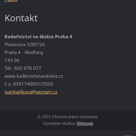
Kontakt
Kadeřnictví ve školce Praha 4
Platónova 3287/26
Praha 4 - Modřany
143 00
Tel.: 605 978 077
www.kadernictviveskolce.cz
č.ú. 8391740001/5500
ivankaji
lkova@se
znam.cz
© 2014 Všechna práva vyhrazena.
Vytvořeno službou
Webnode