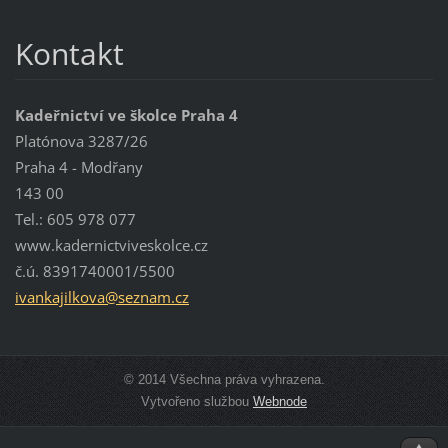
Kontakt
Kadeřnictví ve školce Praha 4
Platónova 3287/26
Praha 4 - Modřany
143 00
Tel.: 605 978 077
www.kadernictviveskolce.cz
č.ú. 8391740001/5500
ivankaji
lkova@se
znam.cz
© 2014 Všechna práva vyhrazena.
Vytvořeno službou
Webnode